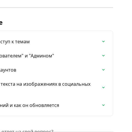
е
ступ к темам
ователем" и "Админом"
каунтов
 текста на изображениях в социальных 
ний и как он обновляется
ответ на свой вопрос?