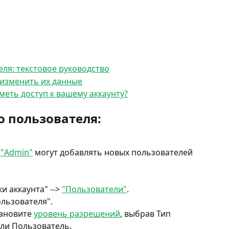
еля: текстовое руководство
 изменить их данные
еть доступ к вашему аккаунту?
о пользователя:
 
"Admin"
 могут добавлять новых пользователей 
и аккаунта" --> 
"Пользователи"
.
ользователя".
ановите 
уровень разрешений
, выбрав Тип 
ли Пользователь.