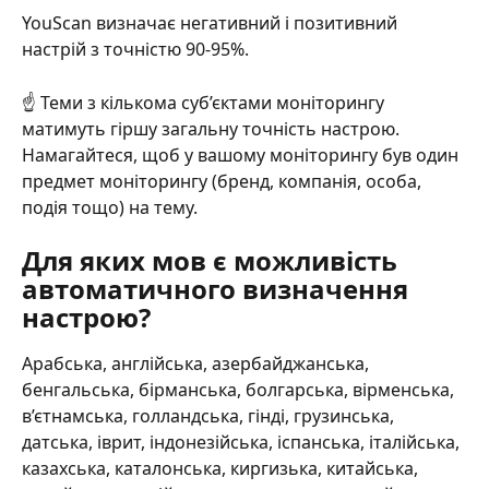
YouScan визначає негативний і позитивний 
настрій з точністю 90-95%.
☝️ Теми з кількома суб’єктами моніторингу 
матимуть гіршу загальну точність настрою. 
Намагайтеся, щоб у вашому моніторингу був один 
предмет моніторингу (бренд, компанія, особа, 
подія тощо) на тему.
Для яких мов є можливість 
автоматичного визначення 
настрою?
Арабська, англійська, азербайджанська, 
бенгальська, бірманська, болгарська, вірменська, 
в’єтнамська, голландська, гінді, грузинська, 
датська, іврит, індонезійська, іспанська, італійська, 
казахська, каталонська, киргизька, китайська, 