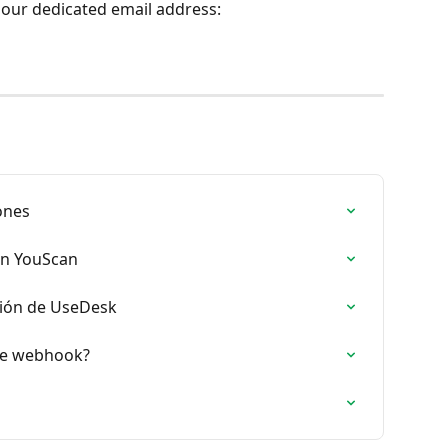
 our dedicated email address:
ones
on YouScan
ción de UseDesk
 de webhook?