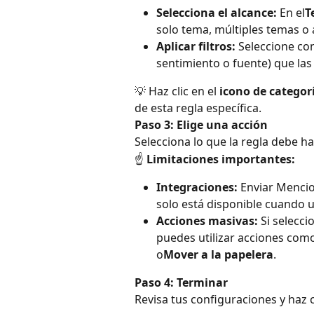
Selecciona el alcance:
 En el
T
solo tema, múltiples temas o 
Aplicar filtros:
 Seleccione con
sentimiento o fuente) que la
💡 Haz clic en el 
icono de categor
de esta regla específica.
Paso 3: Elige una acción
Selecciona lo que la regla debe h
☝️ 
Limitaciones importantes:
Integraciones:
 Enviar Mencio
solo está disponible cuando 
Acciones masivas:
 Si selecc
puedes utilizar acciones com
o
Mover a la papelera
.
Paso 4: Terminar
Revisa tus configuraciones y haz c