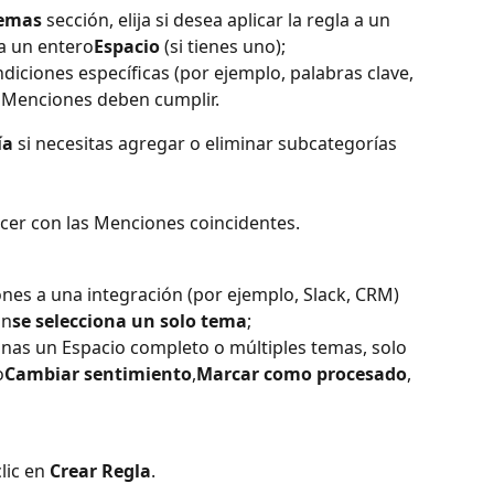
emas
 sección, elija si desea aplicar la regla a un 
a un entero
Espacio 
(si tienes uno);
diciones específicas (por ejemplo, palabras clave, 
s Menciones deben cumplir.
ía
 si necesitas agregar o eliminar subcategorías 
acer con las Menciones coincidentes.
nes a una integración (por ejemplo, Slack, CRM) 
un
se selecciona un solo tema
;
ionas un Espacio completo o múltiples temas, solo 
o
Cambiar sentimiento
,
Marcar como procesado
, 
lic en 
Crear Regla
.