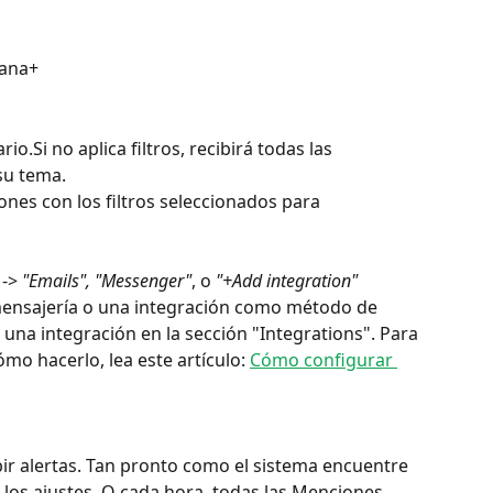
pana+
rio.Si no aplica filtros, recibirá todas las 
su tema.
nes con los filtros seleccionados para 
-> 
"Emails", "Messenger"
, o 
"+Add integration"
 mensajería o una integración como método de 
una integración en la sección "Integrations". Para 
mo hacerlo, lea este artículo: 
Cómo configurar 
bir alertas. Tan pronto como el sistema encuentre 
los ajustes. O cada hora, todas las Menciones 